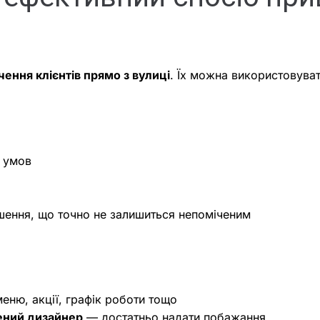
чення клієнтів прямо з вулиці
. Їх можна використовуват
х умов
шення, що точно не залишиться непоміченим
еню, акції, графік роботи тощо
ений дизайнер
— достатньо надати побажання