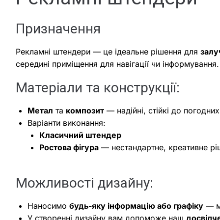
Призначення
Рекламні штендери — це ідеальне рішення для
залу
середині приміщення для навігації чи інформування.
Матеріали та конструкції:
Метал
та
композит
— надійні, стійкі до погодни
Варіанти виконання:
Класичний штендер
Ростова фігура
— нестандартне, креативне рі
Можливості дизайну:
Наносимо
будь-яку інформацію або графіку
— м
У створенні дизайну вам допоможе наш
досвідч