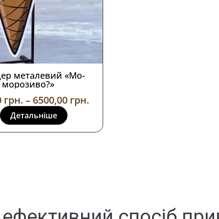
ер металевий «Мо-
морозиво?»
0
грн.
–
6500,00
грн.
Детальніше
ефективний спосіб при