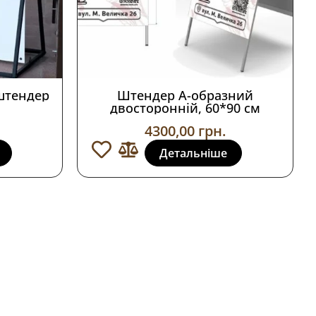
штендер
Штендер А-образний
двосторонній, 60*90 см
4300,00
грн.
Детальніше