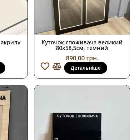
 акрилу
Куточок споживача великий
80х58,5см, темний
890,00
грн.
Детальніше