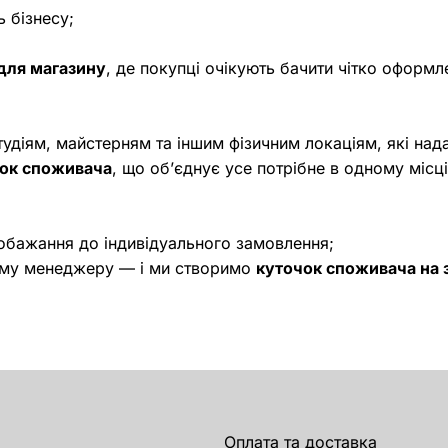
ь бізнесу;
для магазину
, де покупці очікують бачити чітко оформл
тудіям, майстерням та іншим фізичним локаціям, які над
чок споживача
, що об’єднує усе потрібне в одному місці
побажання до індивідуального замовлення;
шому менеджеру — і ми створимо
куточок споживача на
Оплата та доставка