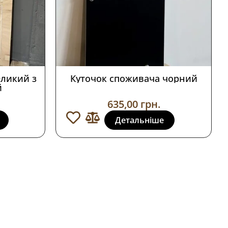
еликий з
Куточок споживача чорний
й
635,00
грн.
Детальніше