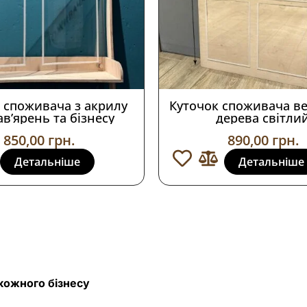
 споживача з акрилу
Куточок споживача в
авʼярень та бізнесу
дерева світли
850,00
грн.
890,00
грн.
Детальніше
Детальніше
кожного бізнесу