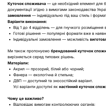
Куточок споживача
— це необхідний елемент для б
документації згідно з вимогами законодавства Укр
замовлення
— індивідуально під ваш стиль і форма
Варіанти виконання:
Від 1 до 4 відділень — для гнучкого розміщення в
Готові рішення — популярні формати вже в наявн
Індивідуальні замовлення — можливість
виготов
Ми також пропонуємо
брендований куточок спож
вирізняється серед типових рішень.
Матеріали:
Акрил — прозорий, білий або чорний;
Фанера — екологічна й стильна;
ДВП — доступний та зносостійкий варіант.
Усі варіанти доступні як
настінний куточок спож
Чому це важливо?
Відповідає вимогам контролюючих органів;