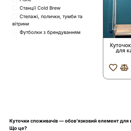
Станції Cold Brew
Стелажі, полички, тумби та
вітрини
Футболки з брендуванням
Куточок
для к
Куточки споживачів — обовʼязковий елемент для 
Що це?