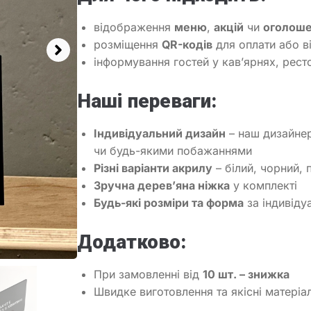
відображення
меню
,
акцій
чи
оголош
розміщення
QR-кодів
для оплати або ві
інформування гостей у кав’ярнях, рест
Наші переваги:
Індивідуальний дизайн
– наш дизайнер
чи будь-якими побажаннями
Різні варіанти акрилу
– білий, чорний,
Зручна дерев’яна ніжка
у комплекті
Будь-які розміри та форма
за індивід
Додатково:
При замовленні від
10 шт. – знижка
Швидке виготовлення та якісні матеріа