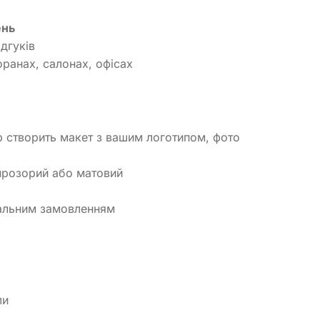
ень
дгуків
оранах, салонах, офісах
 створить макет з вашим логотипом, фото
 прозорий або матовий
уальним замовленням
ли