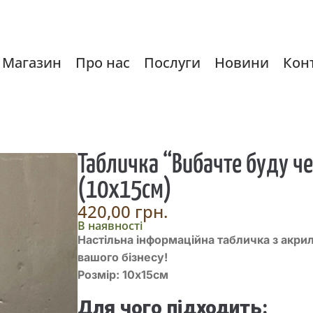
Магазин
Про нас
Послуги
Новини
Кон
Табличка “Вибачте буду че
(10х15см)
420,00
грн.
В наявності
Настільна інформаційна табличка з акри
вашого бізнесу!
Розмір: 10х15см
Для чого підходить: