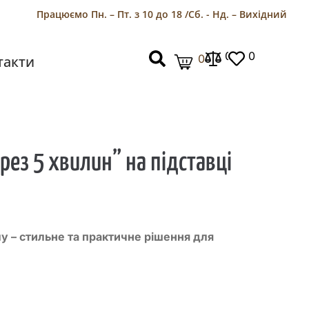
Працюємо Пн. – Пт. з 10 до 18 /
Сб. - Нд. – Вихідний
0
0
0
такти
рез 5 хвилин” на підставці
лу
–
стильне та практичне рішення для