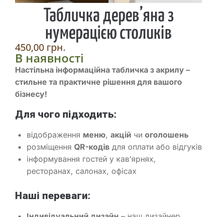
Табличка дерев’яна з
нумерацією столиків
450,00
грн.
В наявності
Настільна інформаційна табличка з акрилу
–
стильне та практичне рішення для вашого
бізнесу!
Для чого підходить:
відображення
меню
,
акцій
чи
оголошень
розміщення
QR-кодів
для оплати або відгуків
інформування гостей у кав’ярнях,
ресторанах, салонах, офісах
Наші переваги:
Індивідуальний дизайн
– наш дизайнер