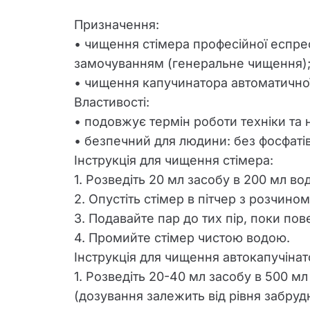
Призначення:
• чищення стімера професійної еспр
замочуванням (генеральне чищення)
• чищення капучинатора автоматично
Властивості:
• подовжує термін роботи техніки та 
• безпечний для людини: без фосфатів 
Інструкція для чищення стімера:
1. Розведіть 20 мл засобу в 200 мл вод
2. Опустіть стімер в пітчер з розчином
3. Подавайте пар до тих пір, поки по
4. Промийте стімер чистою водою.
Інструкція для чищення автокапучінат
1. Розведіть 20-40 мл засобу в 500 м
(дозування залежить від рівня забрудн