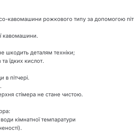
есо-кавомашини рожкового типу за допомогою піт
;
ї кавомашини.
не шкодить деталям техніки;
та їдких кислот.
и в пітчері.
.
верхня стімера не стане чистою.
ора:
л води кімнатної темпаратури
еності).