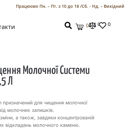
Працюємо Пн. – Пт. з 10 до 18 /
Сб. - Нд. – Вихідний
0
0
0
такти
щення Молочної Системи
,5 Л
 л призначений для чищення молочної
від молочних залишків.
зміни, а також, завдяки концентрованій
их відкладень молочного каменю.