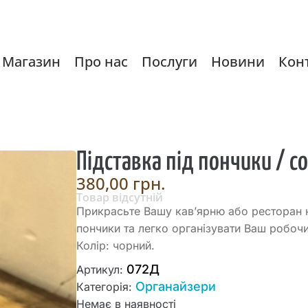
Магазин
Про нас
Послуги
Новини
Кон
Підставка під пончики / 
380,00
грн.
Товар відсутній
Прикрасьте Вашу кав’ярню або ресторан 
пончики та легко організувати Ваш робочи
Колір: чорний.
072Д
Артикул:
Органайзери
Категорія:
Немає в наявності