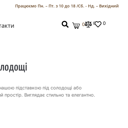
Працюємо Пн. – Пт. з 10 до 18 /
Сб. - Нд. – Вихідний
0
0
0
такти
солодощі
нашою підставкою під солодощі або
й простір. Виглядає стильно та елегантно.