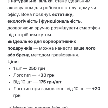
з
натуральної вільхи
, стане ідеальним
аксесуаром для робочого столу, дому чи
офісу. Вона поєднує
естетику,
екологічність і функціональність
,
дозволяючи зручно розміщувати смартфон
під потрібним кутом.
💼
Ідеально для корпоративних
подарунків
— можна нанести
ваше лого
або бренд
методом гравіювання.
Ціни:
1 шт —
250 грн
Логотип —
+30 грн
Від 10 шт —
175 грн/шт
Логотип при замовленні від 10 шт —
+20
грн
🌿 Матеріал: дерево (вільха)