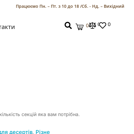
Працюємо Пн. – Пт. з 10 до 18 /
Сб. - Нд. – Вихідний
0
0
0
такти
ількість секцій яка вам потрібна.
для десертів
Різне
,