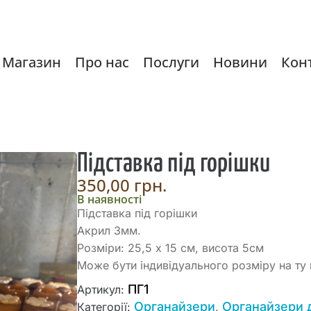
Магазин
Про нас
Послуги
Новини
Кон
Підставка під горішки
350,00
грн.
В наявності
Підставка під горішки
Акрил 3мм.
Розміри: 25,5 х 15 см, висота 5см
Може бути індивідуального розміру на ту к
ПГ1
Артикул:
Органайзери
Органайзери 
Категорії:
,