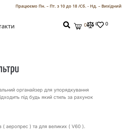
Працюємо Пн. – Пт. з 10 до 18 /
Сб. - Нд. – Вихідний
0
0
0
такти
льтри
деальний органайзер для упорядкування
дходить під будь який стиль за рахунок
 ( аеропрес ) та для великих ( V60 ).