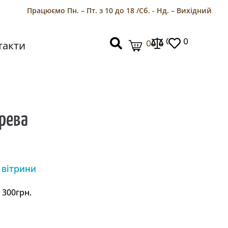
Працюємо Пн. – Пт. з 10 до 18 /
Сб. - Нд. – Вихідний
0
0
0
такти
ерева
 вітрини
 300грн.