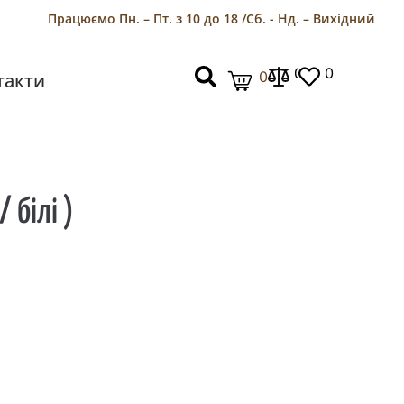
Працюємо Пн. – Пт. з 10 до 18 /
Сб. - Нд. – Вихідний
0
0
0
такти
 білі )